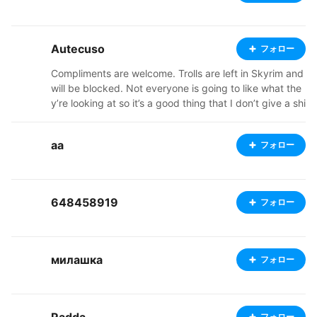
Autecuso
フォロー
Compliments are welcome. Trolls are left in Skyrim and
will be blocked. Not everyone is going to like what the
y’re looking at so it’s a good thing that I don’t give a shi
znit
aa
フォロー
648458919
フォロー
милашка
フォロー
フォロー