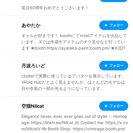
笑点60周年おめでとうございます！
あやたか
フォロー
ギャルが好きです！ boothにてVroidアイテムを出品して
います。 Xでは作成中アイテムのチラ見せなど行ってい
ます ❀booth https://ayataka-paint.booth.pm/ ❀X(旧T
witter) https://x.com/paint_ayataka ❀clusterマイペー
ジ https://cluster.mu/u/ayataka_paint
月波ろいど
フォロー
clusterで実際に使っているアバターを展示しています。
VRoid Hubだとよく見えませんが、ほとんどのモデルは
目や衣装の一部が光るようになっています。
空猫Nilcat
フォロー
Elegance never, ever, ever goes out of style! ‌✨ Homep
age: https://linktr.ee/Nilcat ✉️ Contact me: https://x.co
m/NilcatV 👓 Booth Shop: https://vrmirage.booth.pm/