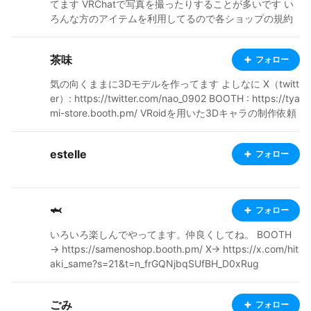
てます VRChatで写真を撮ったりすることが多いです い
ろんな方のアイテムを利用してるので各ショップの規約
もありキャラ配布は基本的にしていません いつか全て自
力で作る時があったらその時は配布するかもしれません
茶味
フォロー
無料や安価でアイテムを配布・販売してくださっている
方々に感謝m(_ _)m 衣装の販売・配布を始めました！ htt
気の向くままに3Dモデルを作ってます よしなに X（twitt
ps://pizax.booth.pm/ https://x.com/yummypizzashop
er）: https://twitter.com/nao_0902 BOOTH : https://tya
mi-store.booth.pm/ VRoidを用いた3Dキャラの制作依頼
や相談もX（旧Twitter）のDMとBOOTHのDMで受け付け
ています。お気軽にどうぞ 注）twitterはしょうもない事
estelle
フォロー
しか呟いてません
🦈
フォロー
いろいろ楽しんでやってます。仲良くしてね。 BOOTH
→ https://samenoshop.booth.pm/ X→ https://x.com/hit
aki_same?s=21&t=n_frGQNjbqSUfBH_D0xRug
ごみ
フォロー