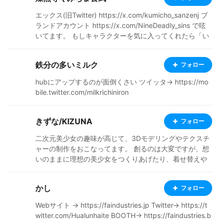
エックス(旧Twitter) https://x.com/kumicho_sanzenj ブ
ランドアカウント https://x.com/NineDeadly_sins で呟
いてます。 もしキャラクターを気に入ってくれたら「い
いね」や一言添えてくれると寿命が伸びます() BOOTHに
てshopも営業中 是非覗いてみてくだしゃんせ❤ https://
鉄分の多いミルク
フォロー
kumicho877.booth.pm/ EN X (formerly Twitter) https://
x.com/kumicho_sanzenj Brand Account https://x.com/
hubにアップするのが面倒くさい ツイッタ→ https://mo
NineDeadly_sins I post updates there. If you enjoy the
bile.twitter.com/milkrichiniron
characters, a "Like" or a quick comment helps extend
my lifespan! (lol) My shop is also open on BOOTH. Plea
se do give it a look! ❤ https://kumicho877.booth.pm/
きずな/KIZUNA
フォロー
二次元美少女の趣味が高じて、3Dモデリングやテクスチ
ャーの制作をおこなってます。 創るのは大変ですが、想
いのままに理想の美少女をつくりあげたり、着せ替えや
コーデは楽しいですね。 ここでは、おもにコーディネイ
トした自作アバターの投稿をしてます。「利用OK」のア
かし
フォロー
バターも居るので、たっぷりと楽しんでもらえると幸い
です。 ■BOOTH - きずな工房 https://kizuna-chao.boot
Webサイト → https://faindustries.jp Twitter→ https://t
h.pm/ BOOTH（ブース）にて美少女アバターの衣装、テ
witter.com/Hualunhaite BOOTH→ https://faindustries.b