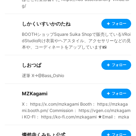
g/
しかくいすいかのたね
フォロー
BOOTHショップSquare Suika Shopで販売しているVRoi
dStudio向け衣装やヘアスタイル、アクセサリーなどの見
本や、コーディネートをアップしています📸
しおつぱ
フォロー
遅筆 X→@Bass_Oshio
MZKagami
フォロー
X： https://x.com/mzkagami Booth： https://mzkaga
mi.booth.pm/ Commission： https://vgen.co/mzkagam
i KO-FI： https://ko-fi.com/mzkagami ★Email： mzka
gami@zohomail.cn ※If you need to contact me, please
prioritize via Email, as I don't log in to other apps frequ
燦然寺くみちょ公式
フォロー
ently. (no need to worry about the wording)