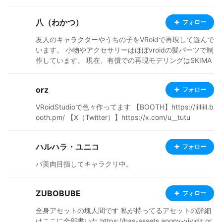
👇Sketchfab : https://sketchfab.com/nilcat2024/model
s
八（わかつ）
フォロー
友人のキャラクターやうちの子をVRoidで再現して遊んで
います。 小物やアクセサリーはほぼvroidの髪パーツで制
作しています。 現在、有償での再現モデリングはSKIMA
にて受付中です。 制作に使用したオリジナル小物の販売
や、購入して使用させていただいた素敵な衣装のご紹介
orz
フォロー
も行っています。 【BOOTH】織部呉服【アイテム販
売】 https://wakatuya.booth.pm/ 【依頼など】リットリ
VRoidStudioで色々作ってます 【BOOTH】https://lilllill.b
ンク https://lit.link/wakatu849 【X】 https://x.com/wa
ooth.pm/ 【X（Twitter）】https://x.com/u__tutu
katu849
ハルハラ・ユニコ
フォロー
バ美肉目指してキャラクリ中。
ZUBOBUBE
フォロー
全身アセットの塊人間です 私が持ってるアセットの詳細
はここに全部書いた https://has-assets.anony-vividz.or