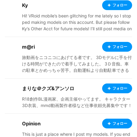
Ky
フォロー
Hi! VRoid mobile’s been glitching for me lately so I stop
ped making models on this account. But please follow
Ky’s Other Acct for future models! I’ll still post media on
occasion. Feel free to enjoy and download my models!
She/her Anime I really like: Inuyasha, Fairy Tail, Sailor
m@ri
フォロー
Moon, Naruto, Attack on Titan, Ouran High School Hos
t Club, Kuroko’s Basketball, Demon Slayer, and Soul Ea
旅動画をニコニコにあげてる者です。 3Dモデルに手を付
ter Favorite characters: Hange, Joker, and Erza Instagr
ける時間ができたので着手してみました。 3Ｄ音痴。車
am: @vroidhostclub
の駐車とかめっちゃ苦手。自動運転より自動駐車できる
ようにしてほしい。
まりな＠クズ&アンソロ
フォロー
R18創作BL漫画家、企画主催やってます。 キャラクター
3D衣装、mmd動画製作者様など仕事依頼先募集中です！
Opinion
フォロー
This is just a place where I post my models. If you end