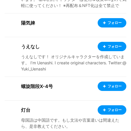
バターとして使うための改変など、デザインが変わらな
軽に使ってください！ ※再配布＆NFT化は全て禁止で
い改変はOKです。 連帯アプリでの利用のためにVRoid H
す。 Twitter @budo _mari BOOTH https://marivudo.bo
ubに登録する場合は非公開で登録してください。公開の
oth.pm
ものを見つけた場合は無断転載として運営に報告しま
陽気婢
フォロー
す。 有料販売モデルに関してはここではなく販売ページ
の利用規約を参考にしてください。 ▽アバターNGの無
料配布モデルについて 主にUTAU音源やその他既存キャ
うえなし
ラのファンアートモデルです。 ご利用の際はキャラクタ
フォロー
ー本家の利用規約に従ってください。 ▽依頼実績モデル
うえなしです！ オリジナルキャラクターを作成していま
について ご依頼者様専用に制作させていただいたモデル
す。 I’m Uenashi. I create original characters. Twitter:@
です。 無断使用・無断転載等は絶対にやめてください。
Yuki_Uenashi
螺旋階段X-4号
フォロー
灯台
フォロー
母国語は中国語です。もし文法や言葉遣いは間違えた
ら、是非教えてください。