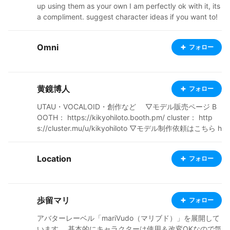
up using them as your own I am perfectly ok with it, its
a compliment. suggest character ideas if you want to!
------------------------------------------------------- ALL
characters are allowed for downloading, streaming, an
Omni
フォロー
d social media 👻 ----------------------------------------
--------------- sorry if some seem lower quality, years o
f practice ≠ years of skill 😭🥀 --------------------------
----------------------------- just noticed some of my link
黄鏡博人
フォロー
s to the downloadable files displaying "this doesn't exi
st" as an error code.😭 i swear they did exist at some
UTAU・VOCALOID・創作など ▽モデル販売ページ B
point and idk how to get them back
OOTH： https://kikyohiloto.booth.pm/ cluster： http
s://cluster.mu/u/kikyohiloto ▽モデル制作依頼はこちら h
ttps://coconala.com/services/1618244 ▽HP「れぷりか
どーる」 https://replicadoll.studio.site/ ▽各種ID Twitte
Location
フォロー
r：＠KikyoHiloto cluster：@kikyohiloto VRChat：Kikyo
Hiloto ▽ハッシュタグ UTAU音源モデル用：#れぷりかど
ーる アバター向けモデル用：#れぷりかどーるアバター
▽アバターOKの無料配布モデルについて 動画などに使用
歩留マリ
フォロー
する際は「黄鏡博人」のクレジット表記必須ですが、clu
sterやVRChatのアバターとして使用する場合のクレジッ
アバターレーベル「mariVudo（マリブド）」を展開して
ト表記は任意です。また、改変NGの場合もVRChatのア
います。 基本的にキャラクターは使用＆改変OKなので気