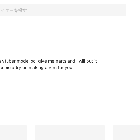
vtuber model oc  give me parts and i will put it 
ike me a try on making a vrm for you 