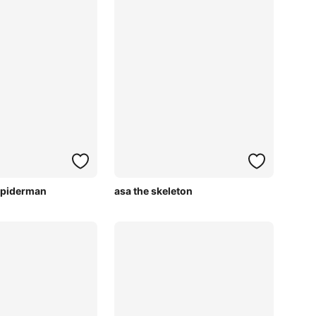
spiderman
asa the skeleton