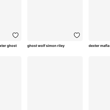
xter ghost
ghost wolf simon riley
dexter mafi