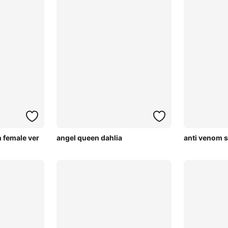
 female ver
angel queen dahlia
anti venom 