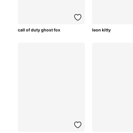
call of duty ghost fox
leon kitty