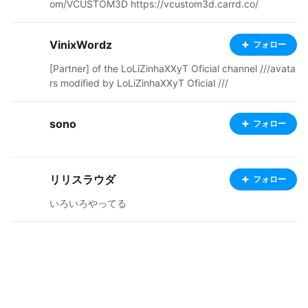
om/VCUSTOM3D https://vcustom3d.carrd.co/
VinixWordz
フォロー
[Partner] of the LoLiZinhaXXyT Oficial channel ///avata
rs modified by LoLiZinhaXXyT Oficial ///
sono
フォロー
リリスラウダ
フォロー
いろいろやってる