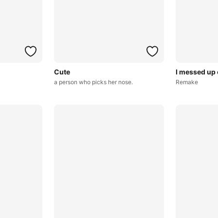
Cute
I messed up 
a person who picks her nose.
Remake