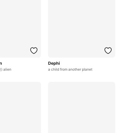
n
Dephi
 alien
a child from another planet