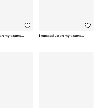
on my exams...
I messed up on my exams...