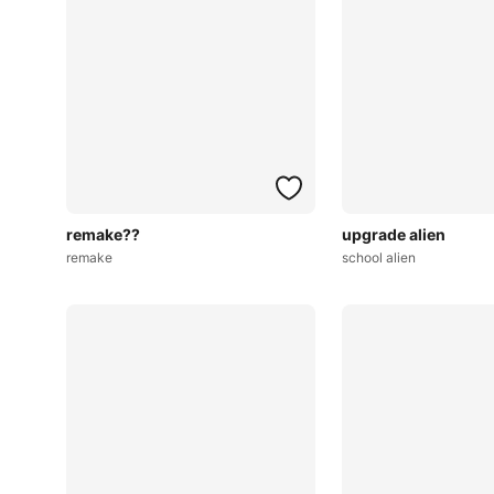
remake??
upgrade alien
remake
school alien