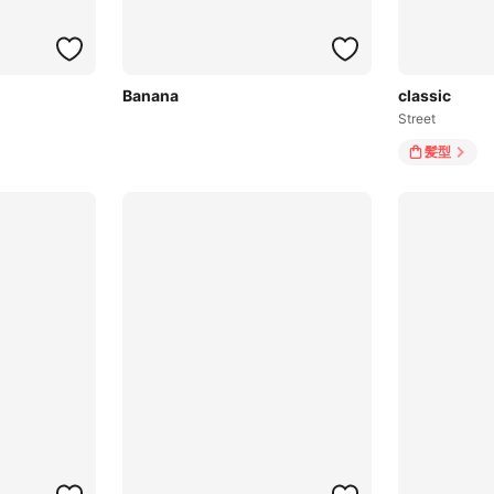
Banana
classic
Street
髪型