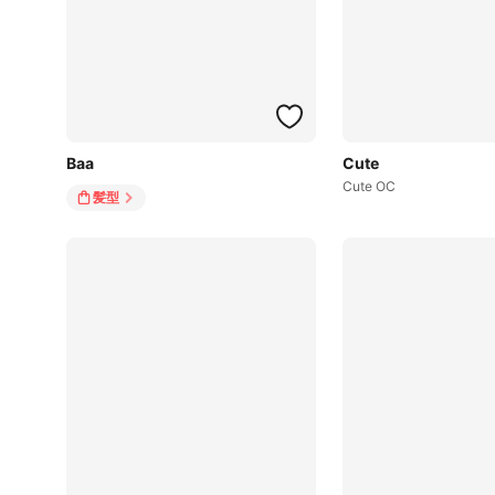
Baa
Cute
Cute OC
髪型