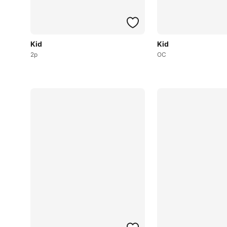
Kid
Kid
2p
OC