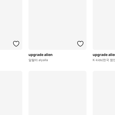
upgrade alien
upgrade alie
알랼라 alyalla
K-kids(한국 잼민)