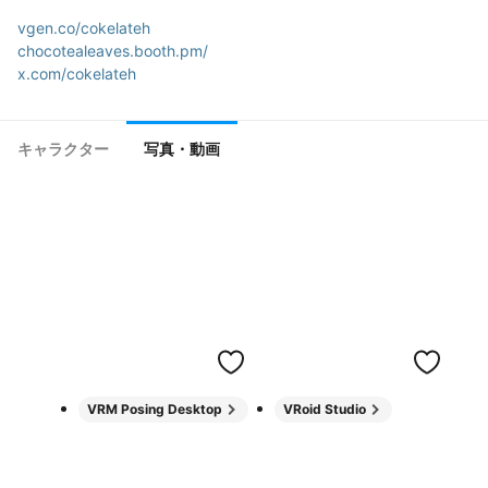
vgen.co/cokelateh
chocotealeaves.booth.pm/
x.com/cokelateh
キャラクター
写真・動画
VRM Posing Desktop
VRoid Studio