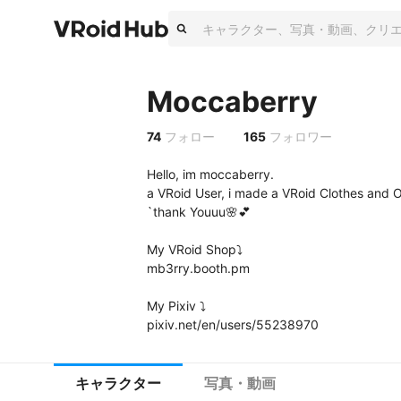
Moccaberry
74
フォロー
165
フォロワー
Hello, im moccaberry.

a VRoid User, i made a VRoid Clothes and Out
`thank Youuu🌸💕

My VRoid Shop⤵︎

mb3rry.booth.pm

My Pixiv ⤵︎

pixiv.net/en/users/55238970
キャラクター
写真・動画