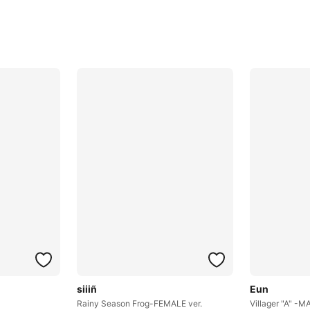
siiiñ
Eun
Rainy Season Frog-FEMALE ver.
Villager "A" -M