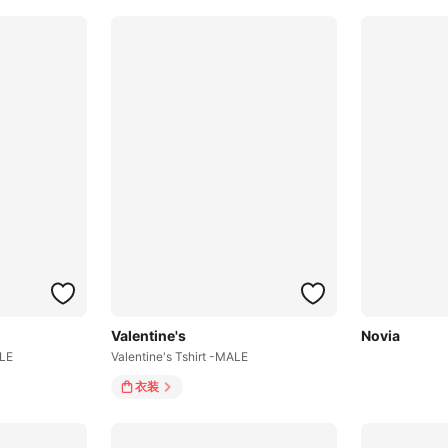
Valentine's
Novia
ALE
Valentine's Tshirt -MALE
衣装