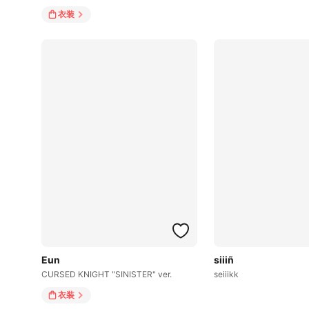
衣装
Eun
siiiñ
CURSED KNIGHT "SINISTER" ver.
seiiikk
衣装