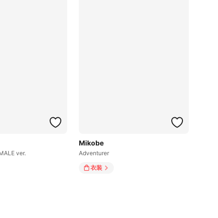
Mikobe
EMALE ver.
Adventurer
衣装