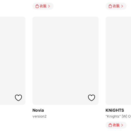
衣装
衣装
Novia
KNiGHTS
version2
"Knights" [W] O
衣装