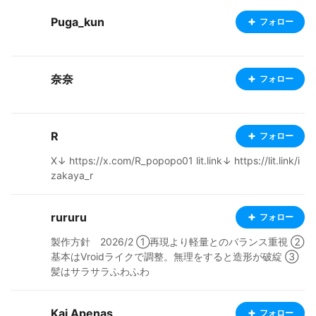
Puga_kun
フォロー
奈奈
フォロー
R
フォロー
X↓ https://x.com/R_popopo01 lit.link↓ https://lit.link/i
zakaya_r
rururu
フォロー
製作方針 2026/2 ①再現より軽量とのバランス重視 ②
基本はVroidライクで調整。無理をすると造形が破綻 ③
髪はサラサラふわふわ
Kai Apenas
フォロー