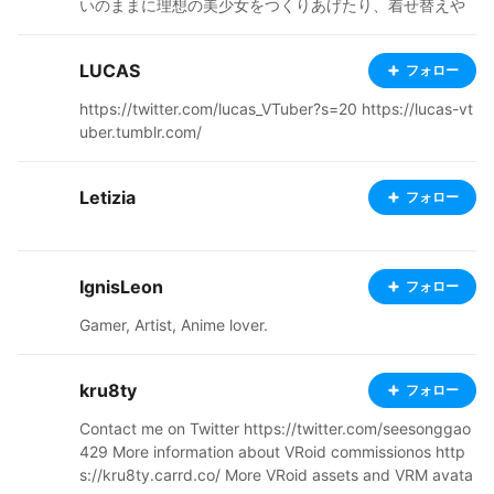
いのままに理想の美少女をつくりあげたり、着せ替えや
コーデは楽しいですね。 ここでは、おもにコーディネイ
トした自作アバターの投稿をしてます。「利用OK」のア
LUCAS
フォロー
バターも居るので、たっぷりと楽しんでもらえると幸い
です。 ■BOOTH - きずな工房 https://kizuna-chao.boot
https://twitter.com/lucas_VTuber?s=20 https://lucas-vt
h.pm/ BOOTH（ブース）にて美少女アバターの衣装、テ
uber.tumblr.com/
クスチャーを出品。そしてみんな大好き「無料配布」も
おこなっております。 コンテンツの充実をするべく努力
していきますので、フォロー＆応援をよろしくお願いし
Letizia
フォロー
ますねー！ ■X（旧Twitter） https://x.com/kizuna_cha
o ＊ … * … ＊ … * …＊ … * … ＊ … * …＊ … * … ＊ For E
nglish speakers My interest in two-dimensional beautif
ul girls has led me to 3D modeling and texture creatio
IgnisLeon
フォロー
n. It is hard work to create, but I enjoy creating my ide
Gamer, Artist, Anime lover.
al beautiful girls, changing their clothes and coordinati
ng them as I wish. Here, I mainly post my own avatars
that I have coordinated. Some avatars are “OK to use,”
kru8ty
フォロー
so I hope you enjoy them as much as I do. ■"BOOTH -
Kizuna Kobo" https://kizuna-chao.booth.pm/ We will b
Contact me on Twitter https://twitter.com/seesonggao
e exhibiting costumes and textures for bishojo avatars
429 More information about VRoid commissionos http
at the BOOTH (booth). We also offer "free distribution",
s://kru8ty.carrd.co/ More VRoid assets and VRM avata
which everyone loves. We will make every effort to enh