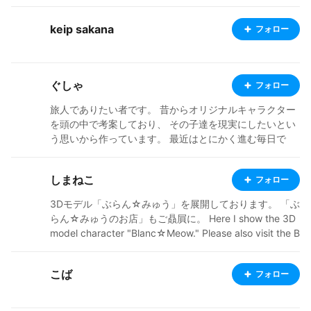
rs for sale at https://ddmavis.booth.pm/
ance the contents, so please follow and support us! ■
X (formerly Twitter) https://x.com/kizuna_chao
keip sakana
フォロー
ぐしゃ
フォロー
旅人でありたい者です。 昔からオリジナルキャラクター
を頭の中で考案しており、 その子達を現実にしたいとい
う思いから作っています。 最近はとにかく進む毎日で
す。 X（Twitter）⇒https://x.com/gushamiti Threads⇒
https://www.threads.net/@gusyatabi Bluesky⇒https://
しまねこ
フォロー
bsky.app/profile/gusyatabi.bsky.social ぐしゃのぺー
じ⇒https://piku.page/@gusya
3Dモデル「ぶらん☆みゅう」を展開しております。 「ぶ
らん☆みゅうのお店」もご贔屓に。 Here I show the 3D
model character "Blanc☆Meow." Please also visit the B
lanc☆Meow’ｓ shop. Aqui eu mostro o modelo de pers
onagem 3D "Blanc☆Meow". Visite também a loja Blanc
こば
フォロー
☆Meow'ｓ. Aquí muestro el personaje modelo 3D "Bla
nc☆Meow". Por favor, visite también la tienda Blanc☆
Meow'ｓ. 這裡展示的是 3D 模型角色「Blanc☆Meo