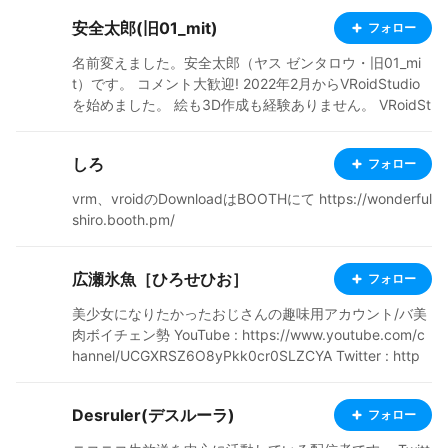
w」。 也請光臨Blanc☆Meow的店。 https://blancmeo
安全太郎(旧01_mit)
フォロー
w.booth.pm/
名前変えました。安全太郎（ヤス ゼンタロウ・旧01_mi
t）です。 コメント大歓迎! 2022年2月からVRoidStudio
を始めました。 絵も3D作成も経験ありません。 VRoidSt
udioとGIMPとマウスで作っています。 背景はほぼイラ
ストACさん（https://www.ac-illust.com/）からDL、フ
しろ
フォロー
ォトは最近はVRMPosingDesktopで撮影してます。 ケモ
ミミは否定しないが、中途半端なケモミミなら無い方が
vrm、vroidのDownloadはBOOTHにて https://wonderful
良い。 X:@01mit2
shiro.booth.pm/
広瀬氷魚［ひろせひお］
フォロー
美少女になりたかったおじさんの趣味用アカウント/バ美
肉ボイチェン勢 YouTube : https://www.youtube.com/c
hannel/UCGXRSZ6O8yPkk0cr0SLZCYA Twitter : http
s://twitter.com/hiohirose
Desruler(デスルーラ)
フォロー