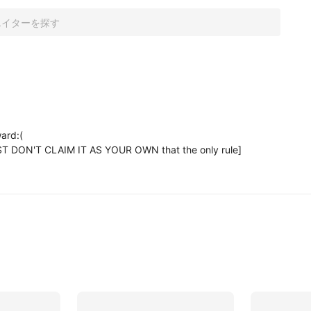
ard:(

ST DON'T CLAIM IT AS YOUR OWN that the only rule] 
