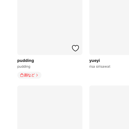
pudding
yueyi
pudding
risa sirisawat
顔
など