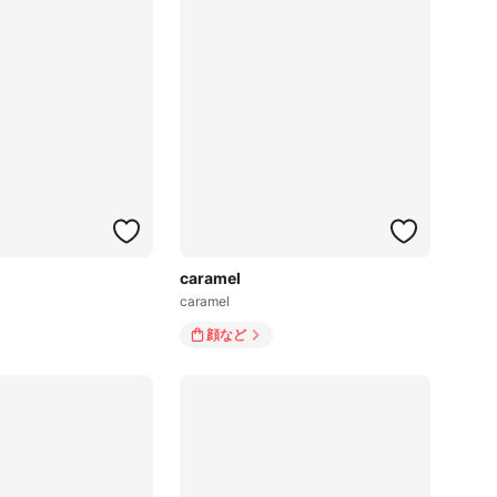
caramel
caramel
顔
など