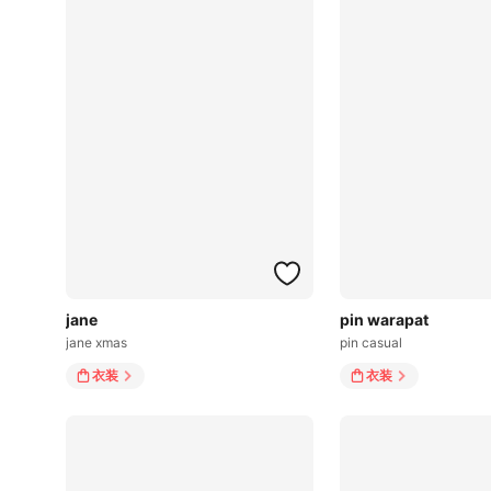
jane
pin warapat
jane xmas
pin casual
衣装
衣装