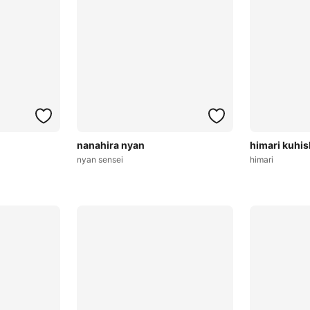
nanahira nyan
himari kuhis
nyan sensei
himari