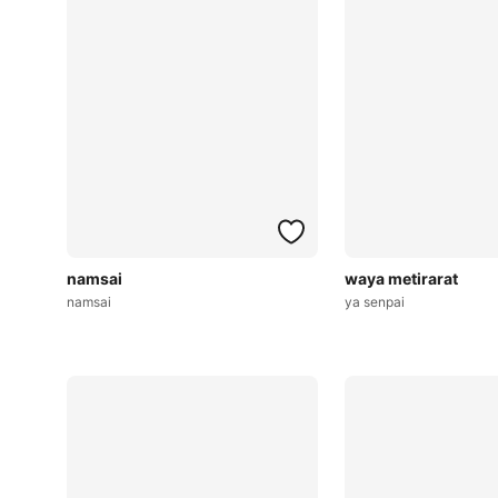
namsai
waya metirarat
namsai
ya senpai