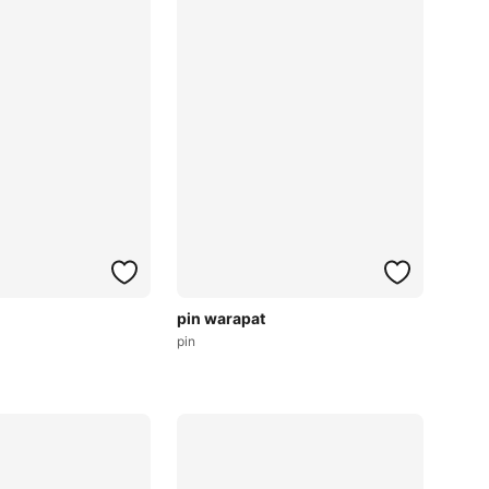
pin warapat
pin