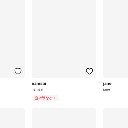
namsai
jane
namsai
jane
衣装
など