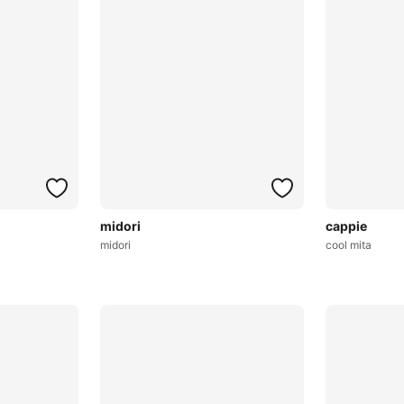
midori
cappie
midori
cool mita