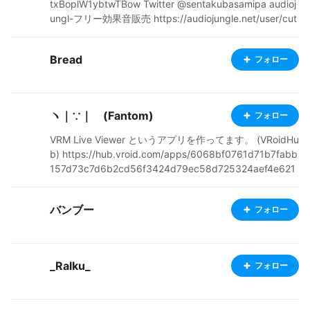
txBoplW1ybtwTBow Twitter @sentakubasamipa audioj
ungl-フリー効果音販売 https://audiojungle.net/user/cut
epopanimesound/portfolio
Bread
フォロー
ヽ｜∵｜ゝ(Fantom)
フォロー
VRM Live Viewer というアプリを作ってます。 (VRoidHu
b) https://hub.vroid.com/apps/6068bf0761d71b7fabb
157d73c7d6b2cd56f3424d79ec58d725324aef4e621
0c (BOOTH) https://fantom1x.booth.pm/items/178308
2 最新情報、使い方Tips等はこちら↓ https://www.youtu
バンブー
フォロー
be.com/@fantom1x VRoid は初期バージョンの頃からい
じっていたので、これからの発展も応援して行きたい。
私はあまりモデリング等はできないけど、VRM Live Vie
wer は全面的に対応するつもり。 色んなモデルを踊らせ
_Ralku_
フォロー
て楽しんでね！