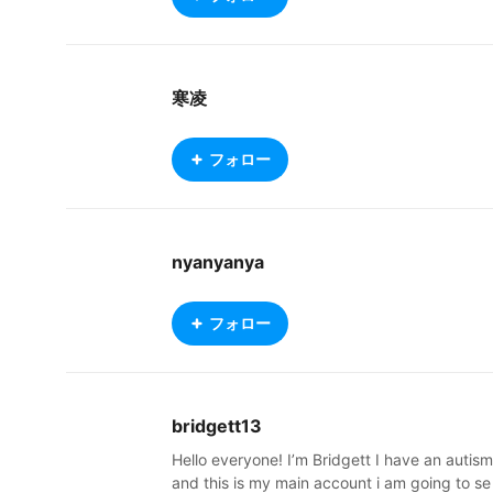
寒凌
フォロー
nyanyanya
フォロー
bridgett13
Hello everyone! I’m Bridgett I have an autism
and this is my main account i am going to se