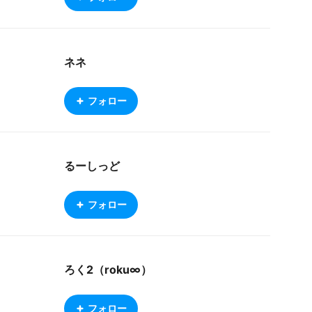
ネネ
フォロー
るーしっど
フォロー
ろく2（roku∞）
フォロー