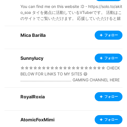
You can find me on this website :D - https://solo.to/akit
o_soa タイを拠点に活動しているVTuberです。 活動はこ
のサイトでご覧いただけます。 応援していただけると嬉
しいです！ プロフィールを見てくださってありがとうご
ざいます！ タイ出身です。 日本の文化や美味しい食べ
Mica Barilla
フォロー
物、アニメや音楽が大好きです。 VRoid Hubには、BOO
THなどで購入した衣装を使用して作成したモデルを投稿
しています。 利用規約は確認した上で使用しています。
まだ分からないことも多いですが、もし不適切な点があ
Sunnylucy
フォロー
れば、優しく教えていただけると嬉しいです。 よろしく
お願いします！
☆☆☆☆☆☆☆☆☆☆☆☆☆☆☆☆☆☆☆☆ CHECK
BELOW FOR LINKS TO MY SITES 😄
............................................. GAMING CHANNEL HERE
https://m.youtube.com/channel/UCXZNvIH8MX8qhOg
lfWqubyA ANIMATION CHANNEL https://www.youtub
RoyalRoxia
フォロー
e.com/c/Sunnylucy ☆☆☆☆☆☆☆☆☆☆☆☆☆☆☆
☆ PLEASE REMEMBER TO LIKE AND SUBSCRIBE AND
RING THE BELL 🔔🙏💕
AtomicFoxMimi
フォロー