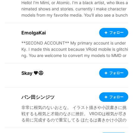
Hello! I'm Mimi, or Atomic. I'm a black artist, who likes a
nimated shows and stories. currently i make character
models from my favorite media. You'll also see a bunch
of my original characters, from a story i'm in the proces
s of trying to flesh out. Ive started a ko-fi, so check out
EmolgaKai
フォロー
my links below. I'm also going to start doing commissio
ns soon, so stay tuned! thanks for stopping by and ap
**SECOND ACCOUNT** My primary account is under
preciating my art, it means a lot. https://ko-fi.com/ato
Ky. I made this account because VRoid mobile is glitchi
micfoxmimi37051/shop https://atomicfoxshop.booth.p
ng. You are welcome to convert my models to MMD or
m/ https://twitter.com/AtomicFoxMimi
VRChat as well.
Skay 🖤😩
フォロー
パン田シンジツ
フォロー
非常に根気のないおとな。 イラスト描きや小説書きに挑
戦するも根気と才能のなさに挫折。 VROIDは根気が尽き
る前に完成するので重宝してる ほたるは書きかけ小説の
なかのキャラクター かたちにしてあげられて良かった w
https://sinzitu.booth.pm/ https://twitter.com/z7Viyz23l