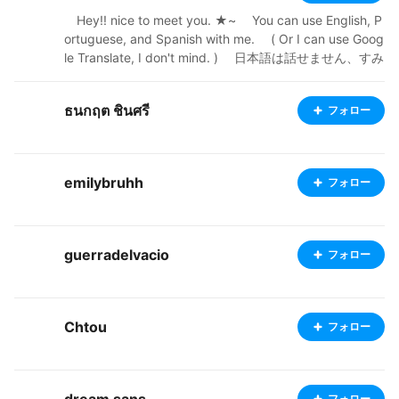
⠀ Hey!! nice to meet you. ★~ ⠀ You can use English, P
ortuguese, and Spanish with me. ⠀ ( Or I can use Goog
le Translate, I don't mind. ) ⠀ 日本語は話せません、すみ
ません。(｡ﾉω＼｡) ⠀ 对不起, 我不懂中文 ⠀ Tips and feed
back are appreciated! ⠀ NOT open for commissions y
ธนกฤต ชินศรี
フォロー
et. Nor requests. ⠀ https://kkyooishi.booth.pm ⠀ http
s://wawari.carrd.co
emilybruhh
フォロー
guerradelvacio
フォロー
Chtou
フォロー
フォロー