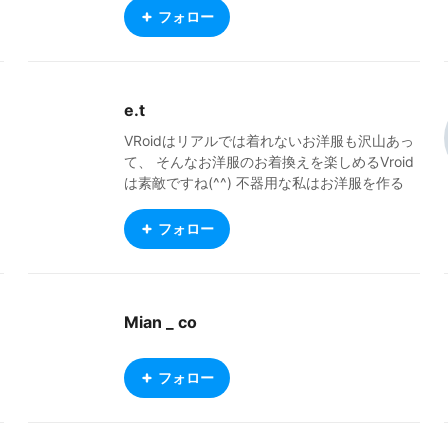
フォロー
e.t
VRoidはリアルでは着れないお洋服も沢山あっ
て、 そんなお洋服のお着換えを楽しめるVroid
は素敵ですね(^^) 不器用な私はお洋服を作る
方々を尊敬し感謝しています。 お洋服は主に
クラフトピアで着ていますが、VRM Live View
フォロー
erでも使用させていただいてます。 重ねてク
リエイターの皆様に感謝です(^^) 私はVRoid M
obaile産の子が大好きですが、お洋服のお着換
え時に VRoid Studioで追加された機能を使っ
Mian _ co
たお洋服がそのまま着れないのが辛いところで
す（＞＜） 基本的にMobileで作った子を公開
していますが、 今後はMobile→Studioβ版→St
フォロー
udio正式版に変換した子も公開していこうかな
って思ってます。 ふと気が付けばVRM Live Vi
ewerで躍らせているデータも相当数たまって