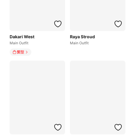
Dakari West
Raya Stroud
Main Outfit
Main Outfit
髪型