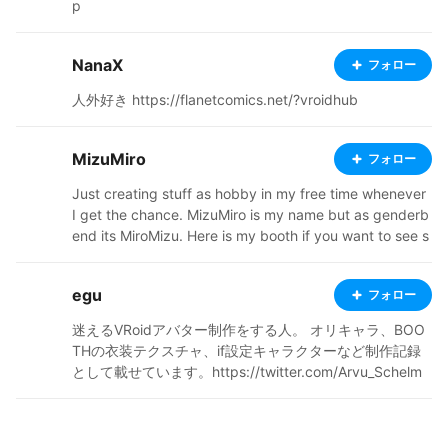
p
NanaX
フォロー
人外好き https://flanetcomics.net/?vroidhub
MizuMiro
フォロー
Just creating stuff as hobby in my free time whenever
I get the chance. MizuMiro is my name but as genderb
end its MiroMizu. Here is my booth if you want to see s
ome stuff I haven't uploaded here. https://mizumiro.bo
oth.pm/
egu
フォロー
迷えるVRoidアバター制作をする人。 オリキャラ、BOO
THの衣装テクスチャ、if設定キャラクターなど制作記録
として載せています。https://twitter.com/Arvu_Schelm
m39