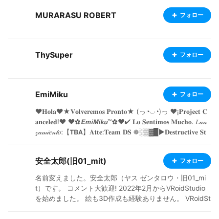
MURARASU ROBERT
フォロー
ThySuper
フォロー
EmiMiku
フォロー
❤𝐇𝐨𝐥𝐚❤★𝐕𝐨𝐥𝐯𝐞𝐫𝐞𝐦𝐨𝐬 𝐏𝐫𝐨𝐧𝐭𝐨★ (っ◔◡◔)っ ♥¡𝐏𝐫𝐨𝐣𝐞𝐜𝐭 𝐂
𝐚𝐧𝐜𝐞𝐥𝐞𝐝!♥ ♥✿𝙀𝙢𝙞𝙈𝙞𝙠𝙪™✿♥✔ 𝐋𝐨 𝐒𝐞𝐧𝐭𝐢𝐦𝐨𝐬 𝐌𝐮𝐜𝐡𝐨. 𝐿𝒶𝓃
𝓏𝒶𝓂𝒾𝑒𝓃𝓉𝑜:【𝗧𝗕𝗔 】𝐀𝐭𝐭𝐞:𝐓𝐞𝐚𝐦 𝐃𝐒 ❁░▒▓█►𝐃𝐞𝐬𝐭𝐫𝐮𝐜𝐭𝐢𝐯𝐞 𝐒𝐭
𝐨𝐫𝐦◄█▓▒░❁
安全太郎(旧01_mit)
フォロー
名前変えました。安全太郎（ヤス ゼンタロウ・旧01_mi
t）です。 コメント大歓迎! 2022年2月からVRoidStudio
を始めました。 絵も3D作成も経験ありません。 VRoidSt
udioとGIMPとマウスで作っています。 背景はほぼイラ
ストACさん（https://www.ac-illust.com/）からDL、フ