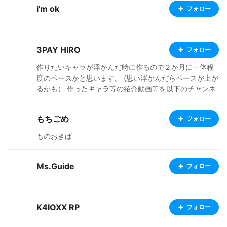
i'm ok
フォロー
ォトは最近はVRMPosingDesktopで撮影してます。 ケモ
ミミは否定しないが、中途半端なケモミミなら無い方が
良い。 X:@01mit2
3PAY HIRO
フォロー
作りたいキャラが浮かんだ時に作るので２か月に一体程
度のペースかと思います。 (思い浮かんだらペースが上が
るかも） 作ったキャラ等の紹介動画等を以下のチャンネ
ルで公開中です！ https://www.youtube.com/@3HiroSo
unds ・X(Twitter) ID: @3payHiro 呟きません。 ・制作
もちごめ
フォロー
環境 VRoidStudio Metasequoia VRM-PartsAdder(Metas
equoia等で作成したパーツの取り付け用) Unity(取り付け
ものおきば
た部品の色調整） Blender(たまにしか使わないので都度
操作方を忘れるｗいつか集中してちゃんと使いたい） Cli
p Studio Paint Wacom INTUOS CTH-680 好きなai:ジェ
Ms.Guide
フォロー
ミニさん。 活動方針:良さげな(自分基準)モデルや衣装を
見つけたら良いね！します。
K4IOXX RP
フォロー