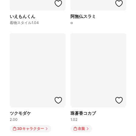
いえもんくん
阿無仏スラミ
着物スタイル1.04
α
ツクモダケ
珠蒼香コカブ
2.00
1.02
3Dキャラクター
衣装