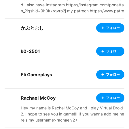
d I also have Instagram https://instagram.com/ponetta
n_?igshid=9h0kkrgvro2j my patreon https://www.patre
on.com/pon3mx
かぶとむし
フォロー
k0-2501
フォロー
Eli Gameplays
フォロー
Rachael McCoy
フォロー
Hey my name is Rachel McCoy and I play Virtual Droid
2. I hope to see you in game!!! If you wanna add me,he
re's my username>rachaelv2<