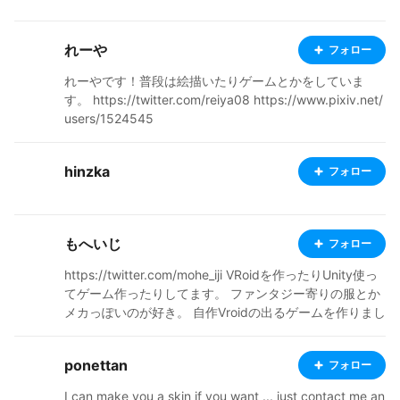
れーや
フォロー
れーやです！普段は絵描いたりゲームとかをしていま
す。 https://twitter.com/reiya08 https://www.pixiv.net/
users/1524545
hinzka
フォロー
もへいじ
フォロー
https://twitter.com/mohe_iji VRoidを作ったりUnity使っ
てゲーム作ったりしてます。 ファンタジー寄りの服とか
メカっぽいのが好き。 自作Vroidの出るゲームを作りまし
た。 https://unityroom.com/games/gyakuten_cheergirl
ponettan
フォロー
I can make you a skin if you want ... just contact me an