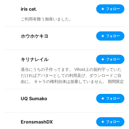
iris cat.
フォロー
ご利用有難う御座いました。
ホウホケキヨ
フォロー
キリナレイル
フォロー
適当にうちの子作ってます。 VRoid上の規約守っていた
だければアバターとしての利用及び、ダウンロードご自
由に。 キャラの権利自体は放棄していません。 期間限定
配布のモデルにつきましては期間終了後もDL時と同じ規
約にてご利用ください。 使用した際の報告は必要ありま
UQ Sumako
フォロー
せん。
EronsmashDX
フォロー