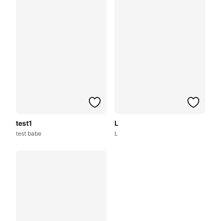
test1
L
test babe
L