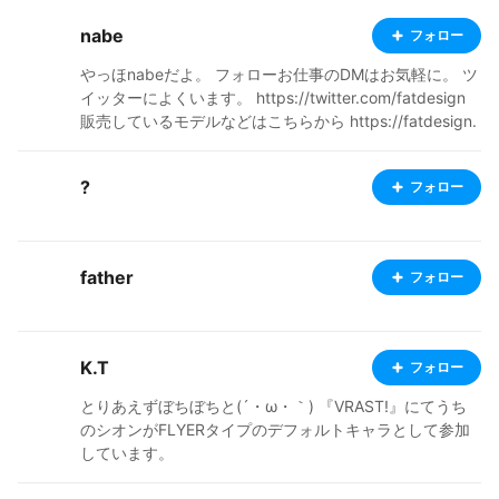
aazarasi.fanbox.cc/ Bluesky https://bsky.app/profile/
nabe
フォロー
etce.bsky.social ニコニコ動画 https://www.nicovideo.
jp/user/134045879/video
やっほnabeだよ。 フォローお仕事のDMはお気軽に。 ツ
イッターによくいます。 https://twitter.com/fatdesign
販売しているモデルなどはこちらから https://fatdesign.
booth.pm/
?
フォロー
father
フォロー
K.T
フォロー
とりあえずぼちぼちと(´・ω・｀) 『VRAST!』にてうち
のシオンがFLYERタイプのデフォルトキャラとして参加
しています。