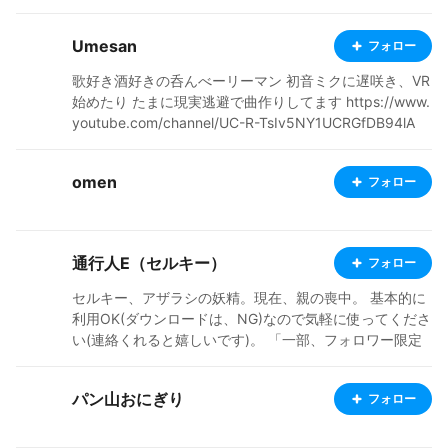
https://www.youtube.com/watch?v=m3fhyiO1Wsw 私
のキャラクターを使用してゲームを作っています。 ゲー
Umesan
フォロー
ム制作の役に立てて嬉しいです ・15歳です。現役の中学
生！ ・フリー依頼受付中です。できないやつもありま
歌好き酒好きの呑んべーリーマン 初音ミクに遅咲き、VR
す。 ・毎日、みんなが作ったキャラに❤️とコメントをす
始めたり たまに現実逃避で曲作りしてます https://www.
るのを楽しみにしています。(みんなとっても上手い∑(ﾟ
youtube.com/channel/UC-R-TsIv5NY1UCRGfDB94lA
Дﾟ))!!!!!! ・アニメと漫画(と勉強)が好きです！ ・わから
ないことだらけなので色々アドバイスしてくれるとても
嬉しいです😆 ・フォローしてくれた人には必ずフォロバ
omen
フォロー
と❤️します。 ・私の作品が気に入った方は、コメントも
お願いします🙇‍♀️ ・英検準二級までもってるのでだいたち
英語はわかります・ I'm three in fifteen years old. I'm a
beginner! Follow me, ❤️, please!! If you like my work, pl
通行人E（セルキー）
フォロー
ease leave a comment🙇
セルキー、アザラシの妖精。現在、親の喪中。 基本的に
利用OK(ダウンロードは、NG)なので気軽に使ってくださ
い(連絡くれると嬉しいです)。 「一部、フォロワー限定
公開にしています」 DS版RPGツクールフェスで通行人
E、また、ムラビトE、でゲームを作っていました。キャ
パン山おにぎり
フォロー
ラクターは、あくまで、小説等の設定で、平行(並行)同位
体？てことで！関携アプリを楽しんで下さい Ci-en http
s://ci-en.dlsite.com/creator/15918 FANBOX https://han