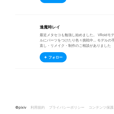
逢魔時レイ
最近メタセコも勉強し始めました。 VRoidモ
ルにパーツをつけたり色々挑戦中… モデルの
直し・リメイク・制作のご相談がありました
ら、お手数ですがメッセージお願いいたしま
🙇‍♀️ ◆Twitter◆ https://twitter.com/o0__rei/ 👇
フォロー
BOOTHの代わりにFANBOX始めました👇‬ http
s://g59dx.fanbox.cc/
©pixiv
利用規約
プライバシーポリシー
コンテンツ保護