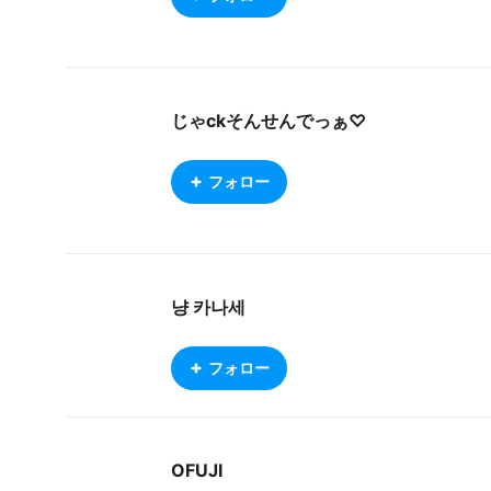
じゃckそんせんでっぁ♡
フォロー
냥 카나세
フォロー
OFUJI