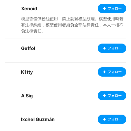
内での利用は許可します X → https://x.com/atSharc Xは
Xenoid
フォロー
情報収集用なので基本的に投稿はしていません また、X
のアカウントはこれだけです
模型皆僅供粉絲使用，禁止剽竊模型紋理。模型使用時若
有法律糾紛，模型使用者須負全部法律責任，本人一概不
負法律責任。
Geffol
フォロー
K1tty
フォロー
A Sig
フォロー
Ixchel Guzmán
フォロー