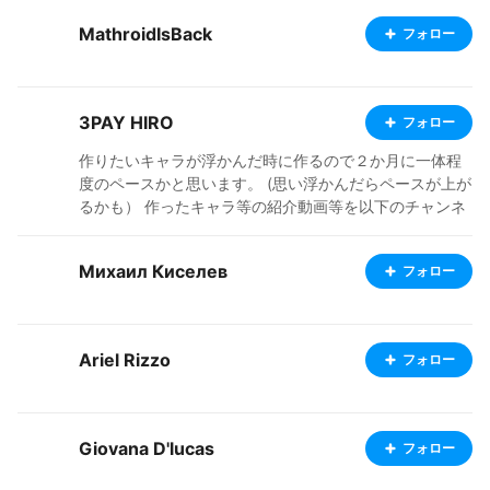
MathroidIsBack
フォロー
3PAY HIRO
フォロー
作りたいキャラが浮かんだ時に作るので２か月に一体程
度のペースかと思います。 (思い浮かんだらペースが上が
るかも） 作ったキャラ等の紹介動画等を以下のチャンネ
ルで公開中です！ https://www.youtube.com/@3HiroSo
unds ・X(Twitter) ID: @3payHiro 呟きません。 ・制作
Михаил Киселев
フォロー
環境 VRoidStudio Metasequoia VRM-PartsAdder(Metas
equoia等で作成したパーツの取り付け用) Unity(取り付け
た部品の色調整） Blender(たまにしか使わないので都度
操作方を忘れるｗいつか集中してちゃんと使いたい） Cli
Ariel Rizzo
フォロー
p Studio Paint Wacom INTUOS CTH-680 好きなai:ジェ
ミニさん。 活動方針:良さげな(自分基準)モデルや衣装を
見つけたら良いね！します。
Giovana D'lucas
フォロー