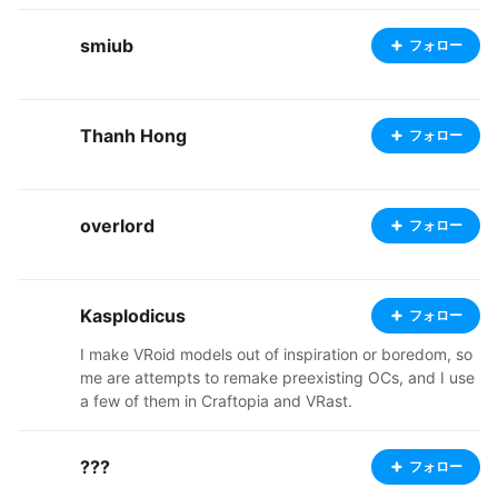
smiub
フォロー
Thanh Hong
フォロー
overlord
フォロー
Kasplodicus
フォロー
I make VRoid models out of inspiration or boredom, so
me are attempts to remake preexisting OCs, and I use
a few of them in Craftopia and VRast.
???
フォロー