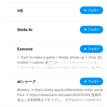
sdj
フォロー
Stella Ai
フォロー
Esmond
フォロー
> Tryin' to make a game > Rarely shows up > Drop 3D
models > Leaves ദ്ദി ˉ͈̀꒳ˉ͈́ )✧ .- .-.. .-.. / .-- --- .-. -.- / .- -.
-.. / -. --- / - .-. . .- - / -- .- -.- . / -- . / .-- .- -. -. .- / .--- ..
- -- .--. ---------------------------------------------------
------------ Pixiv: https://www.pixiv.net/en/users/6588
atシャーク
フォロー
2243 Ko-fi: https://ko-fi.com/esm0nd Youtube: https://
www.youtube.com/@E5monD Itch.io: https://e5mond.i
Bluesky → https://bsky.app/profile/atsharc.bsky.social
tch.io/
Pixiv → https://www.pixiv.net/users/82419399 投稿内
容は二次利用禁止です ただし、モデルのページのホワイ
トリスト及びモデル登録者以外の利用で許可された範囲