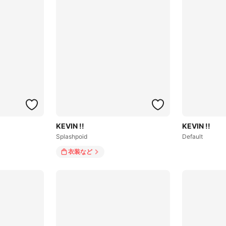
KEVIN !!
KEVIN !!
Splashpoid
Default
衣装
など