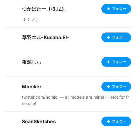
tinued support! Commercial use is allowed, including th
ose distributed in the past, and no credit notation is re
つかばたー_(:3｣∠)_
フォロー
quired. The following are prohibited Redistribution or s
_( ᐛ｣∠)_
ale of the data itself Making remarks of one's own crea
tion or pretending to be the author of a work Religious,
political, or NFT-related use.
草羽エル-Kusaha.El-
フォロー
夜深しぃ
フォロー
Moniker
フォロー
twitter.com/homici — all models are mine! — Not for fr
ee use!
SeanSketches
フォロー