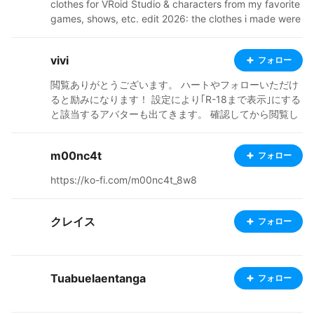
clothes for VRoid Studio & characters from my favorite
games, shows, etc. edit 2026: the clothes i made were
*years* before vroid preset features! please read the i
nstructions carefully when buying them!
vivi
フォロー
閲覧ありがとうございます。 ハートやフォローいただけ
ると励みになります！ 設定により｢R-18まで表示｣にする
と該当するアバターも出てきます。 確認してから閲覧し
てください。 軽量化の為、多くのアバターを削除させて
いただきました。 ご了承ください。 ※Avatars containin
m00nc4t
フォロー
g sexual expressions are displayed depending on the
setting.
https://ko-fi.com/m00nc4t_8w8
クレイス
フォロー
Tuabuelaentanga
フォロー