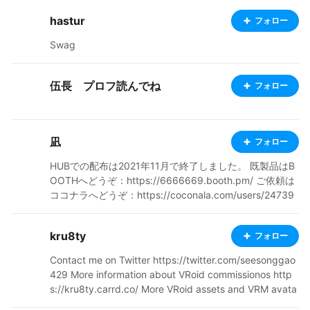
hastur
フォロー
Swag
伍長 プロフ読んでね
フォロー
凪
フォロー
HUBでの配布は2021年11月で終了しました。 既製品はB
OOTHへどうぞ：https://6666669.booth.pm/ ご依頼は
ココナラへどうぞ：https://coconala.com/users/24739
39 いつもご依頼・ご購入ありがとうございます！ 過去
に配布していたもの含め 商用可、クレジット表記不要 以
kru8ty
フォロー
下に該当することは禁止です。 ・データそのものの再配
布または販売 ・自作発言、作者を騙る行為 ・宗教、政
Contact me on Twitter https://twitter.com/seesonggao
治、NFTに関する利用 Distribution at the HUB ended in
429 More information about VRoid commissionos http
November 2021. We are now selling on BOOTH and ac
s://kru8ty.carrd.co/ More VRoid assets and VRM avata
cepting requests on Coconara. Thank you for your con
rs for sale at https://ddmavis.booth.pm/