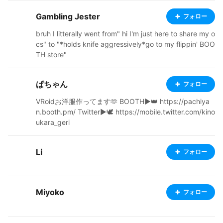
Gambling Jester
フォロー
bruh I litterally went from" hi I'm just here to share my o
cs" to "*holds knife aggressively*go to my flippin' BOO
TH store"
ぱちゃん
フォロー
VRoidお洋服作ってます🫶 BOOTH▶︎👑 https://pachiya
n.booth.pm/ Twitter▶︎🕊 https://mobile.twitter.com/kino
ukara_geri
Li
フォロー
Miyoko
フォロー