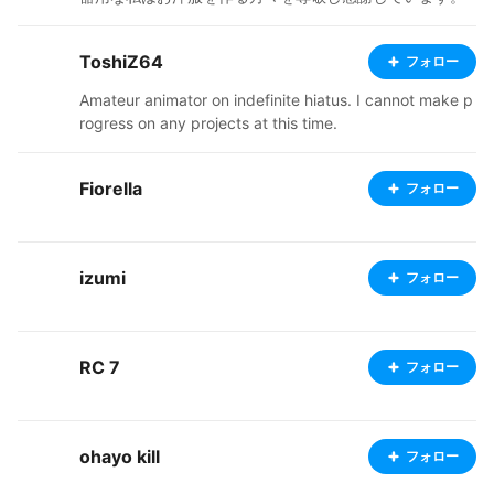
お洋服は主にクラフトピアで着ていますが、VRM Live Vi
ewerでも使用させていただいてます。 重ねてクリエイタ
ToshiZ64
フォロー
ーの皆様に感謝です(^^) 私はVRoid Mobaile産の子が大好
きですが、お洋服のお着換え時に VRoid Studioで追加さ
Amateur animator on indefinite hiatus. I cannot make p
れた機能を使ったお洋服がそのまま着れないのが辛いと
rogress on any projects at this time.
ころです（＞＜） 基本的にMobileで作った子を公開して
いますが、 今後はMobile→Studioβ版→Studio正式版に
変換した子も公開していこうかなって思ってます。 ふと
Fiorella
フォロー
気が付けばVRM Live Viewerで躍らせているデータも相
当数たまってきているので、 今後は動画も公開出来たら
いいな～って思ってます(^^)
izumi
フォロー
RC 7
フォロー
ohayo kill
フォロー