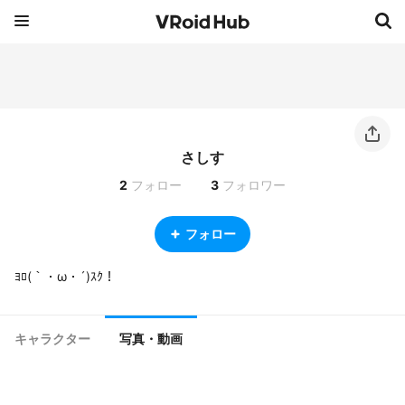
さしす
2
フォロー
3
フォロワー
フォロー
ﾖﾛ(｀・ω・´)ｽｸ！
キャラクター
写真・動画