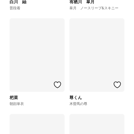
白川 紬
有栖川 皐月
普段着
皐月 ノースリーブ&スキニー
杷菜
尊くん
朝顔単衣
木曽馬の尊