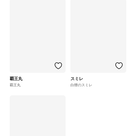
覇王丸
スミレ
覇王丸
白狸のスミレ