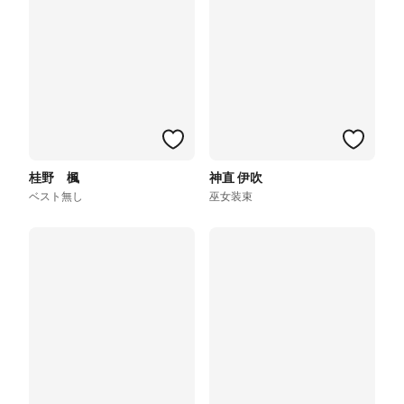
桂野 楓
神直 伊吹
ベスト無し
巫女装束