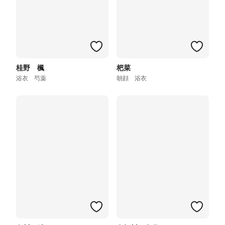
桂野 楓
杷菜
浴衣 芍薬
朝顔 浴衣