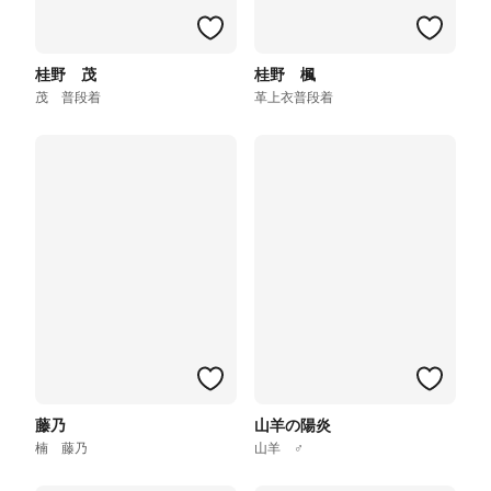
桂野 茂
桂野 楓
茂 普段着
革上衣普段着
藤乃
山羊の陽炎
楠 藤乃
山羊 ♂