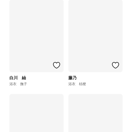
白川 紬
藤乃
浴衣 撫子
浴衣 桔梗