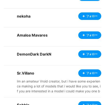
nekoha
フォロー
Amaloa Mavares
フォロー
DemonDark DarkN
フォロー
Sr.Villano
フォロー
Im an amateur Vroid creator, but i have some experien
ce making a lot of models that i would like you to see, i
f you are interested in a model i could make you one b
y a cheap price, just send a message to villanoconphd
@gmail.com or my social networks in villanoconphd.ca
フォロー