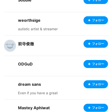
Sobble
rrd.co, if you re interested, we are in touch..
weorthsige
フォロー
autistic artist & streamer
前寺俊徹
フォロー
ODGuD
フォロー
dream sans
フォロー
Even if you have a great
Mastey Aphiwat
フォロー