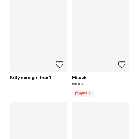
Kitty nerd girl free 1
Mitsuki
mitsuki
髪型