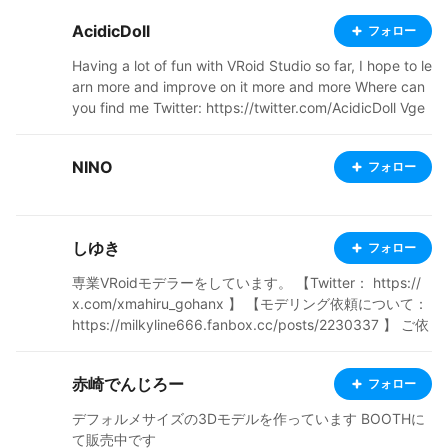
AcidicDoll
フォロー
Having a lot of fun with VRoid Studio so far, I hope to le
arn more and improve on it more and more Where can
you find me Twitter: https://twitter.com/AcidicDoll Vge
n: https://vgen.co/AcidicDoll YouTube: https://www.yo
utube.com/@AcidicDoll DeviantArt: https://www.devia
NINO
フォロー
ntart.com/acidicdoll?rnrd=274182 Toyhou.se: https://t
oyhou.se/AcidicDoll BOOTH: https://acidicdollz.booth.
pm/ Ko-Fi : https://ko-fi.com/acidicdoll
しゆき
フォロー
専業VRoidモデラーをしています。 【Twitter： https://
x.com/xmahiru_gohanx 】 【モデリング依頼について：
https://milkyline666.fanbox.cc/posts/2230337 】 ご依
頼で制作したモデル、二次創作、オリジナルモデルを投
稿しています。 お仕事で制作させていただいたモデルは
赤崎でんじろー
フォロー
モデル名に【制作実績】の記載があります。
デフォルメサイズの3Dモデルを作っています BOOTHに
て販売中です