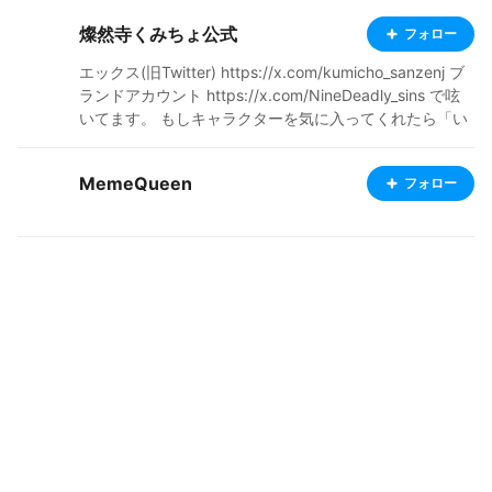
燦然寺くみちょ公式
フォロー
エックス(旧Twitter) https://x.com/kumicho_sanzenj ブ
ランドアカウント https://x.com/NineDeadly_sins で呟
いてます。 もしキャラクターを気に入ってくれたら「い
いね」や一言添えてくれると寿命が伸びます() BOOTHに
てshopも営業中 是非覗いてみてくだしゃんせ❤ https://
MemeQueen
フォロー
kumicho877.booth.pm/ EN X (formerly Twitter) https://
x.com/kumicho_sanzenj Brand Account https://x.com/
NineDeadly_sins I post updates there. If you enjoy the
characters, a "Like" or a quick comment helps extend
my lifespan! (lol) My shop is also open on BOOTH. Plea
se do give it a look! ❤ https://kumicho877.booth.pm/