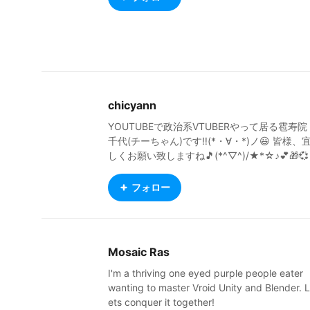
chicyann
YOUTUBEで政治系VTUBERやって居る雹寿院
千代(チーちゃん)です‼️(*・∀・*)ノ😃 皆様、
しくお願い致しますね🎵(*^▽^)/★*☆♪💕🎁💞
🎊😀 Twitterアカウントは @chicyann181 で
す‼️♪v(*'-^*)^☆😉👍
フォロー
Mosaic Ras
I'm a thriving one eyed purple people eater
wanting to master Vroid Unity and Blender. L
ets conquer it together!