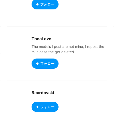
フォロー
TheaLove
The models I post are not mine, I repost the
宜
m in case the get deleted
フォロー
Beardovski
フォロー