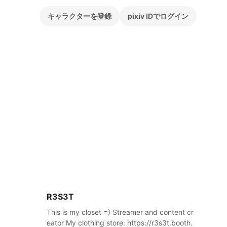
キャラクターを登録
pixiv IDでログイン
R3S3T
This is my closet =) Streamer and content cr
eator My clothing store: https://r3s3t.booth.