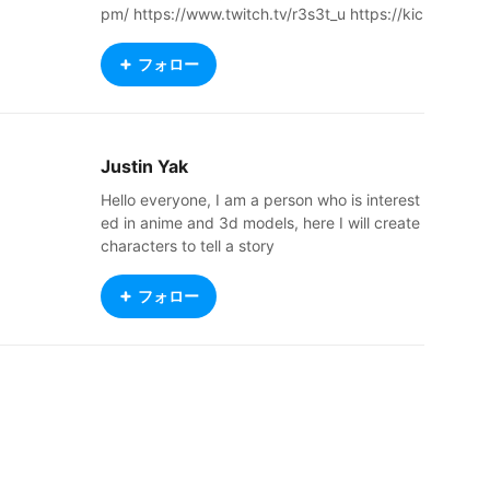
pm/ https://www.twitch.tv/r3s3t_u https://kic
k.com/r3s3t #fps #rpg #tarkov #squad #Sta
rCitizen #DayZ #PZ #SnowRunner #ACC #C
フォロー
K3 and more
Justin Yak
Hello everyone, I am a person who is interest
ed in anime and 3d models, here I will create
characters to tell a story
フォロー