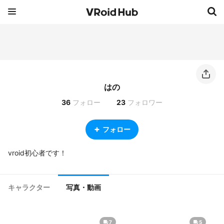
はの
36
フォロー
23
フォロワー
フォロー
vroid初心者です！
キャラクター
写真・動画
7
5