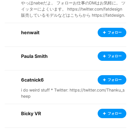
ないことだらけなので色々アドバイスしてくれるとても
やっほnabeだよ。 フォローお仕事のDMはお気軽に。 ツ
嬉しいです😆 ・フォローしてくれた人には必ずフォロバ
イッターによくいます。 https://twitter.com/fatdesign
と❤️します。 ・私の作品が気に入った方は、コメントも
販売しているモデルなどはこちらから https://fatdesign.
お願いします🙇‍♀️ ・英検準二級までもってるのでだいたち
booth.pm/
英語はわかります・ I'm three in fifteen years old. I'm a
beginner! Follow me, ❤️, please!! If you like my work, pl
henwait
フォロー
ease leave a comment🙇
Paula Smith
フォロー
6catnick6
フォロー
i do weird stuff * Twitter: https://twitter.com/Thanku_s
heep
Bicky VR
フォロー