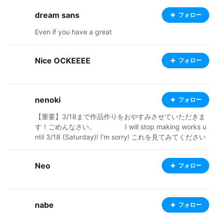
dream sans
フォロー
Even if you have a great
Nice OCKEEEE
フォロー
nenoki
フォロー
【重要】3/18まで作品作りをおやすみさせていただきま
す！ごめんなさい。 I will stop making works u
ntil 3/18 (Saturday)! I'm sorry! これを見てみてください
https://www.youtube.com/watch?v=m3fhyiO1Wsw 私
のキャラクターを使用してゲームを作っています。 ゲー
Neo
フォロー
ム制作の役に立てて嬉しいです ・15歳です。現役の中学
生！ ・フリー依頼受付中です。できないやつもありま
す。 ・毎日、みんなが作ったキャラに❤️とコメントをす
るのを楽しみにしています。(みんなとっても上手い∑(ﾟ
nabe
フォロー
Дﾟ))!!!!!! ・アニメと漫画(と勉強)が好きです！ ・わから