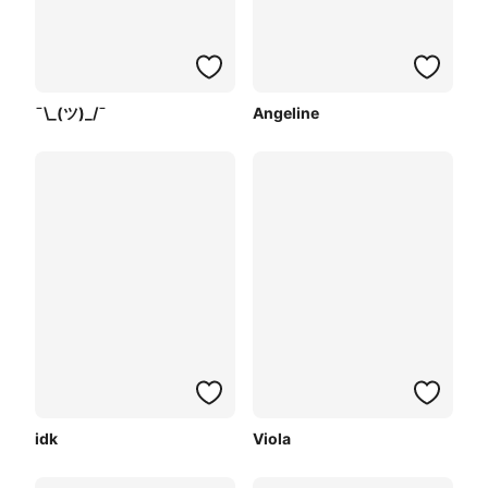
¯\_(ツ)_/¯
Angeline
idk
Viola