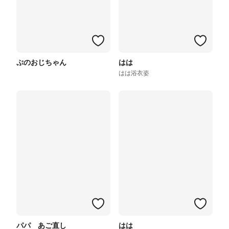
ぷのおじちゃん
はは
はは浴衣姿
パパ あご直し
はは