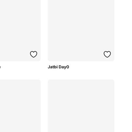
e
Jatbi Day0