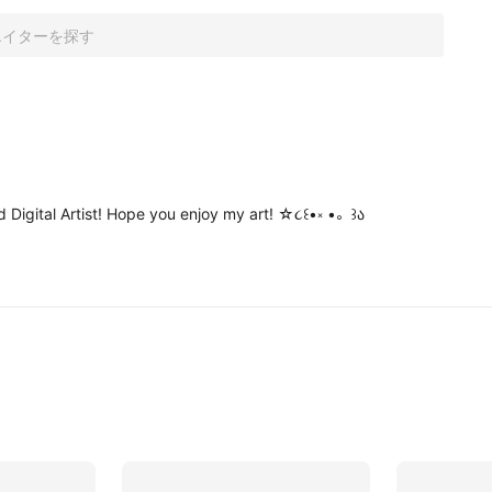
Digital Artist! Hope you enjoy my art! ☆૮꒰•༝ •。꒱ა
