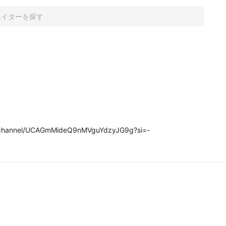
hannel/UCAGmMideQ9nMVguYdzyJG9g?si=-