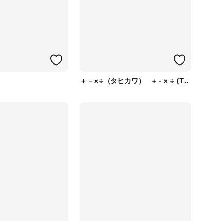
＋－×÷（タヒカワ） + - × ÷ (Tahikawa)