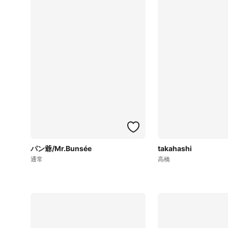
パン爺/Mr.Bunsée
takahashi
通常
高橋