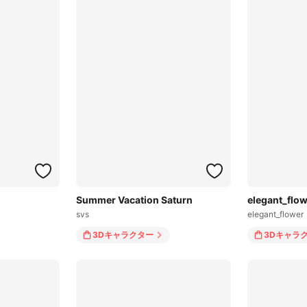
Summer Vacation Saturn
elegant_flo
svs
elegant_flower
3Dキャラクター
3Dキャラ