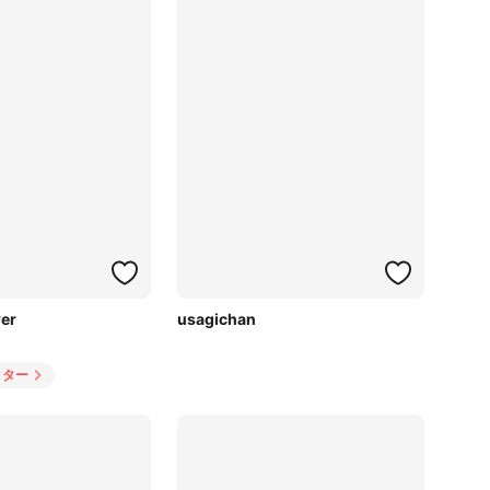
wer
usagichan
クター