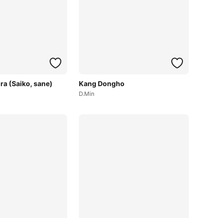
a (Saiko, sane)
Kang Dongho
D.Min