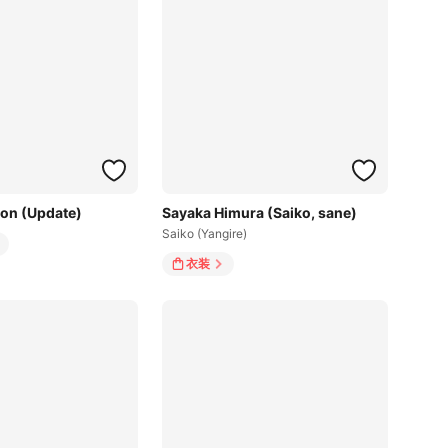
on (Update)
Sayaka Himura (Saiko, sane)
Saiko (Yangire)
衣装