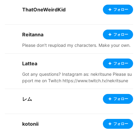
ThatOneWeirdKid
フォロー
Reitanna
フォロー
Please don't reupload my characters. Make your own.
Lattea
フォロー
Got any questions? Instagram as: nekritsune Please su
pport me on Twitch https://www.twitch.tv/nekritsune
レム
フォロー
kotonii
フォロー