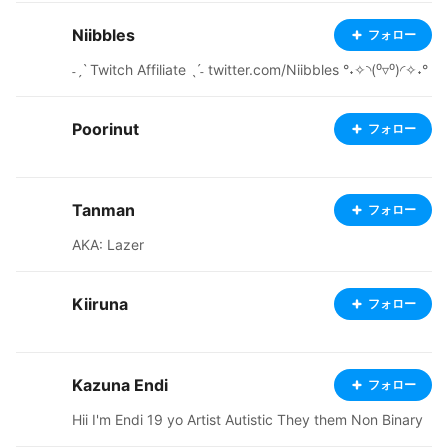
Niibbles
フォロー
˗ˏˋ Twitch Affiliate ˎˊ˗ twitter.com/Niibbles °˖✧◝(⁰▿⁰)◜✧˖°
Poorinut
フォロー
Tanman
フォロー
AKA: Lazer
Kiiruna
フォロー
Kazuna Endi
フォロー
Hii I'm Endi 19 yo Artist Autistic They them Non Binary