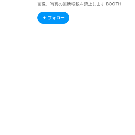
画像、写真の無断転載を禁止します BOOTH
ー
https://nemishop.booth.pm/ ご依頼 https://
vivi3vi.wixsite.com/ultraneminemishop
フォロー
力
、
な