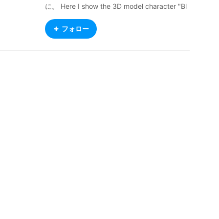
に。 Here I show the 3D model character "Bl
anc☆Meow." Please also visit the Blanc☆Me
ow’ｓ shop. Aqui eu mostro o modelo de per
フォロー
sonagem 3D "Blanc☆Meow". Visite também
a loja Blanc☆Meow'ｓ. Aquí muestro el perso
naje modelo 3D "Blanc☆Meow". Por favor, vi
site también la tienda Blanc☆Meow'ｓ. 這裡
展示的是 3D 模型角色「Blanc☆Meow」。 也
請光臨Blanc☆Meow的店。 https://blancmeo
w.booth.pm/