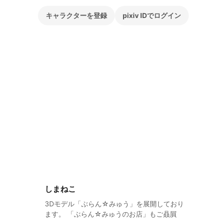
キャラクターを登録
pixiv IDでログイン
しまねこ
3Dモデル「ぶらん☆みゅう」を展開しており
ます。 「ぶらん☆みゅうのお店」もご贔屓