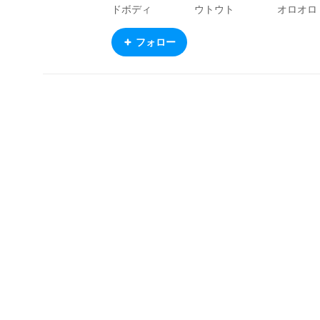
ドボディ ウトウト オロオロ
消費MPx2（＋２５） ダメ
ジ増ボディ（＋５０） アンラッキー
フォロー
（＋★） ～総合ステータス～ 攻撃力：D
防御力：C 素早さ：E 賢さ：C 想像
力：S 画力：D 器用さ：D やる気：C
総合評価：想像力は高いが、基本的に創作能
は控えめ。彼のVRoid制作者としての総合ステ
ータスをドラクエのモンスターで例えるなら
[おおがらす]に[ももんじゃ]に[とげぼうず]、
[ファーラット]や[モーモン]や[ビッグハット]
どに近いっぽい。[スライム]よりはほんのちょ
っとだけ高めといった感じで[竜王]みたいな魔
王クラスには程遠いと思われる。