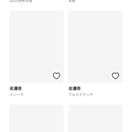
2023周年衣装
水着
名瀬杏
名瀬杏
メンヘラ
フルスクラッチ