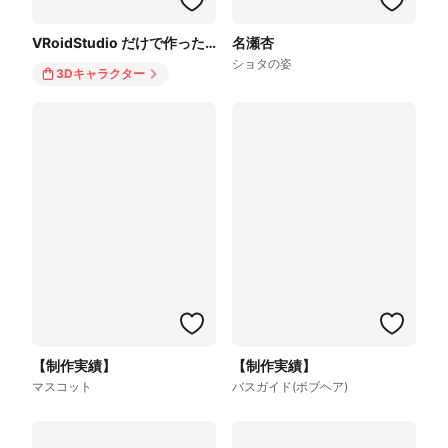
VRoidStudio だけで作ったミニキャラ
名瀬杏
ショタの姿
3Dキャラクター
【制作実績】
【制作実績】
マスコット
バスガイド(ボブヘア)