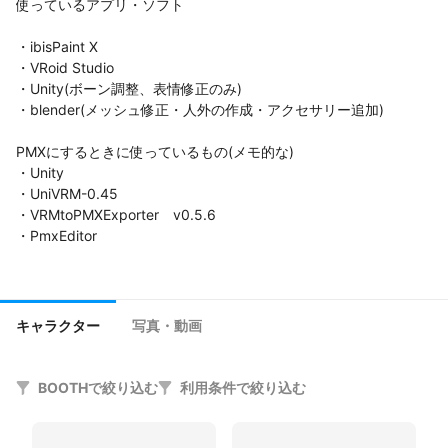
使っているアプリ・ソフト

・ibisPaint X

・VRoid Studio

・Unity(ボーン調整、表情修正のみ)

・blender(メッシュ修正・人外の作成・アクセサリー追加)

PMXにするときに使っているもの(メモ的な)

・Unity

・UniVRM-0.45

・VRMtoPMXExporter　v0.5.6

・PmxEditor

rln.booth.pm
キャラクター
写真・動画
twitter.com/ymkwq
BOOTHで絞り込む
利用条件で絞り込む
連絡先⬇

info@ruliyna.com