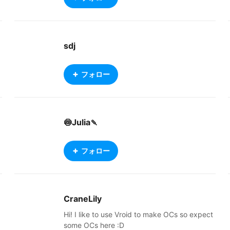
sdj
フォロー
🍥Julia🍡
フォロー
CraneLily
Hi! I like to use Vroid to make OCs so expect
some OCs here :D