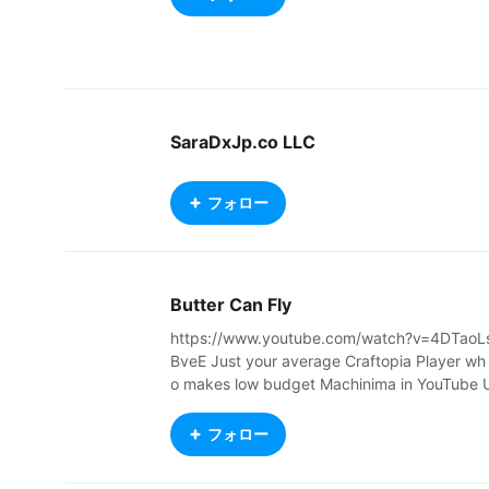
SaraDxJp.co LLC
フォロー
Butter Can Fly
https://www.youtube.com/watch?v=4DTaoL
BveE Just your average Craftopia Player wh
o makes low budget Machinima in YouTube 
PDATE : All characters can be used in Crafto
pia in game!
フォロー