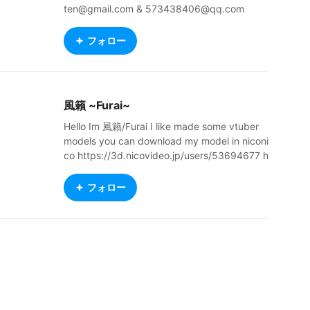
ten@gmail.com & 573438406@qq.com
フォロー
風籟 ~Furai~
Hello Im 風籟/Furai I like made some vtuber
models you can download my model in niconi
co https://3d.nicovideo.jp/users/53694677 h
ttps://twitter.com/FuraiConcept https://sketc
hfab.com/FuraiConcept my VRChat world na
フォロー
me : ラプラス世界征服 if you want upload my
model to VRoid Hub, please upload it private
！！！DO NOT UPLOAD MY MODEL TO PUB
LIC！！！