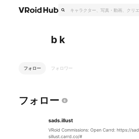
b k
フォロー
フォロワー
フォロー
6
sads.illust
VRoid Commissions: Open Carrd: https://sad
sillust.carrd.co/#