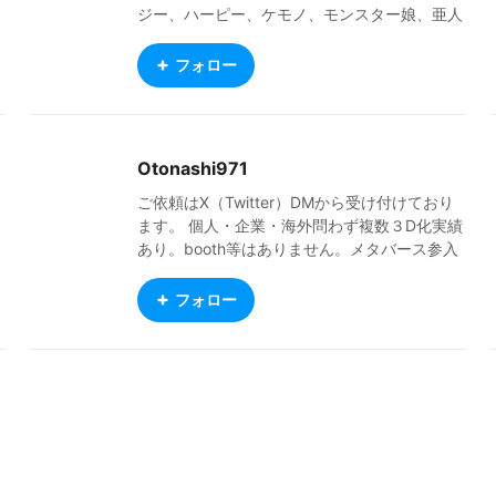
ジー、ハーピー、ケモノ、モンスター娘、亜人
好き。LoLや格ゲー等のゲーム観戦も好き。VR
Chat:Teaf pixiv:http://pixiv.me/teaf BOOTH:h
フォロー
ttp://teaf.booth.pm
Otonashi971
し
ご依頼はX（Twitter）DMから受け付けており
ます。 個人・企業・海外問わず複数３D化実績
あり。booth等はありません。メタバース参入
企業様やVtuber様、声優様やランウェイを歩く
タイプのプロのモデル様、プロイラストレータ
フォロー
ー様のママパパやってます。 Twitter&YouTube
https://twitter.com/_O_tonashi_O_ https://ww
w.youtube.com/c/Otonashi971ch デバイス関
連など作業環境 https://www.geartics.com/_O
_tonashi_O_