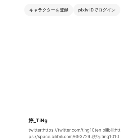
キャラクターを登録
pixiv IDでログイン
婷_TiNg
twitter:https://twitter.com/ting10ten bilibili:htt
ps://space.bilibili.com/693726 联络:ting1010