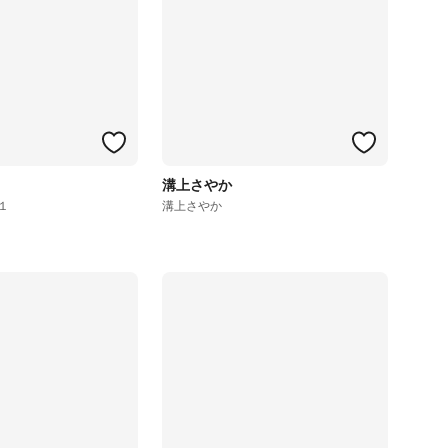
溝上さやか
１
溝上さやか