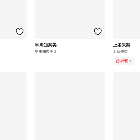
早川知奈美
上条朱梨
早川知奈美３
上条朱梨
衣装