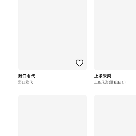
野口君代
上条朱梨
野口君代
上条朱梨(夏私服１)